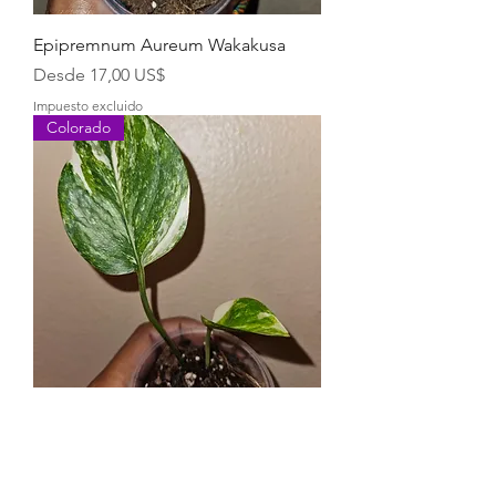
Epipremnum Aureum Wakakusa
Precio de oferta
Desde
17,00 US$
Impuesto excluido
Colorado
Epipremnum Aureum Colorado
Constellation
Precio
29,00 US$