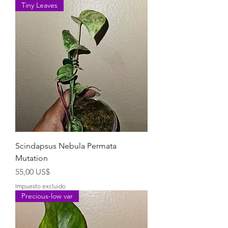
Tiny Leaves
Scindapsus Nebula Permata
Mutation
Precio
55,00 US$
Impuesto excluido
Precious-low var