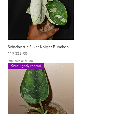
Scindapsus Silver Knight Bunaken
Precio
119,00 US$
Impuesto excluido
Kisut-lightly rooted