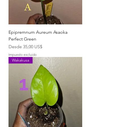
Epipremnum Aureum Asaoka
Perfect Green
Precio de oferta
Desde
35,00 US$
Impuesto excluido
Wakakusa