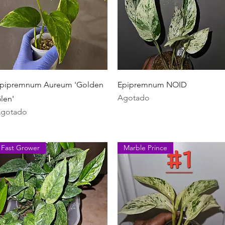
Vista rápida
Vista rápida
pipremnum Aureum 'Golden
Epipremnum NOID
Agotado
len'
gotado
Fast Grower
Marble Prince