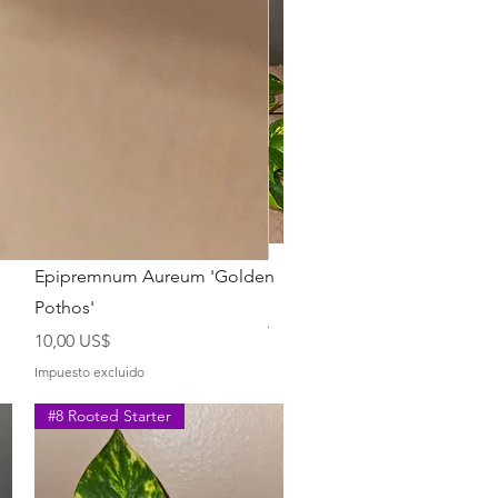
Ivy
Vista rápida
Epipremnum Aureum 'Golden
Hoya Krimson Princess
Pothos'
Agotado
Precio
10,00 US$
Impuesto excluido
#8 Rooted Starter