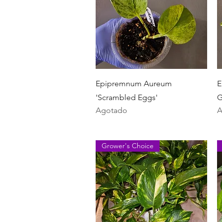
Vista rápida
Epipremnum Aureum
E
'Scrambled Eggs'
G
Agotado
A
Grower's Choice