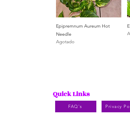
Vista rápida
Epipremnum Aureum Hot
E
A
Needle
Agotado
Quick Links
FAQ's
Privacy Po