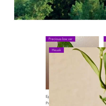
Precious-low var
Heusk
Vista rápida
Epipremnum Aureum Teruno
E
Precious
P