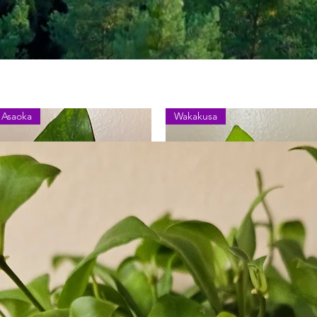
Asaoka
Wakakusa
Vista rápida
Vista rápida
pipremnum Aureum Asaoka
Epipremnum Aureum
erfect Green
Wakakusa