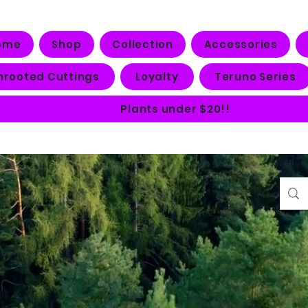
ome
Shop
Collection
Accessories
nrooted Cuttings
Loyalty
Teruno Series
Plants under $20!!