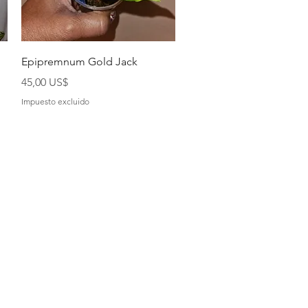
Vista rápida
Epipremnum Gold Jack
Precio
45,00 US$
Impuesto excluido