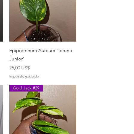
Vista rápida
Epipremnum Aureum 'Teruno
Junior'
Precio
25,00 US$
Impuesto excluido
Gold Jack #29