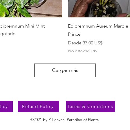
Vista rápida
Vista rápida
pipremnum Mini Mint
Epipremnum Aureum Marble
gotado
Prince
Precio de oferta
Desde
37,00 US$
Impuesto excluido
Cargar más
licy
Refund Policy
Terms & Conditions
©2021 by P-Leaves' Paradise of Plants.