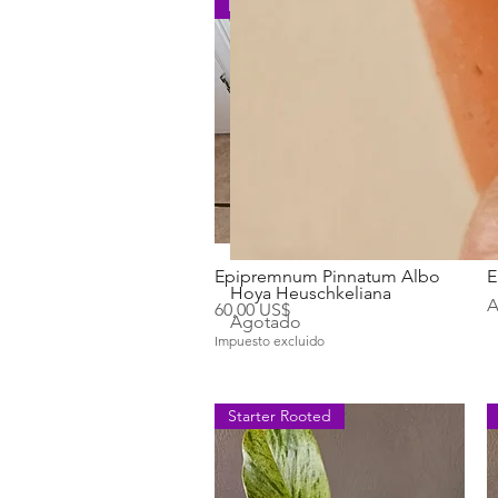
Pinnatum Albo
Vista rápida
Epipremnum Pinnatum Albo
E
Hoya Heuschkeliana
A
Precio
60,00 US$
Agotado
Impuesto excluido
Starter Rooted