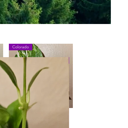
Colorado
Princess
Vista rápida
Epipremnum Aureum
Colorado Constellation