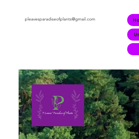
pleavesparadiseofplants@gmail.com
H
U