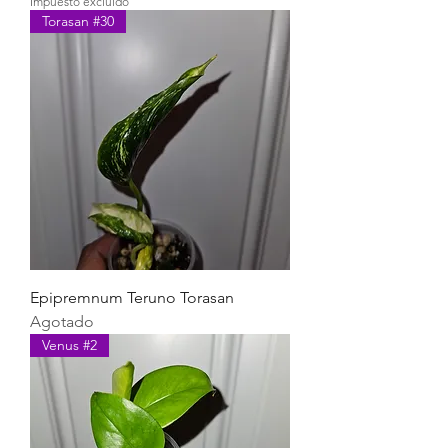
Impuesto excluido
Torasan #30
Epipremnum Teruno Torasan
Agotado
Venus #2