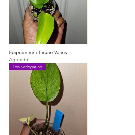
Epipremnum Teruno Venus
Agotado
Low variegation