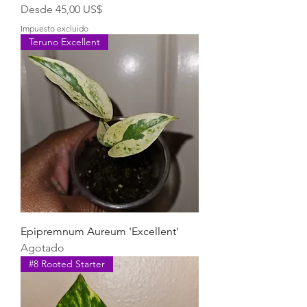
Precio de oferta
Desde
45,00 US$
Impuesto excluido
Teruno Excellent
Epipremnum Aureum 'Excellent'
Agotado
#8 Rooted Starter