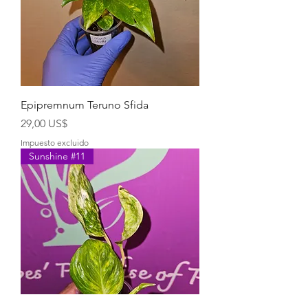
Epipremnum Teruno Sfida
Precio
29,00 US$
Impuesto excluido
Sunshine #11