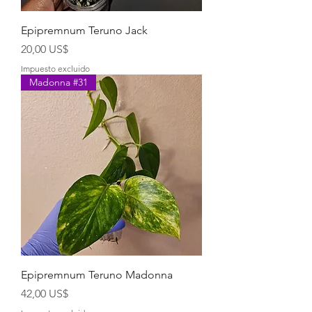
Epipremnum Teruno Jack
Precio
20,00 US$
Impuesto excluido
Madonna #31
Epipremnum Teruno Madonna
Precio
42,00 US$