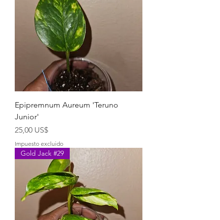
Epipremnum Aureum 'Teruno
Junior'
Precio
25,00 US$
Impuesto excluido
Gold Jack #29