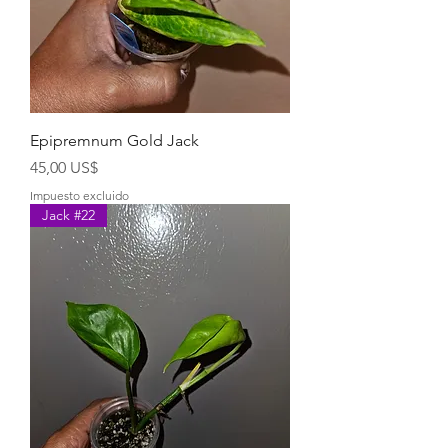
Epipremnum Gold Jack
Precio
45,00 US$
Impuesto excluido
Jack #22