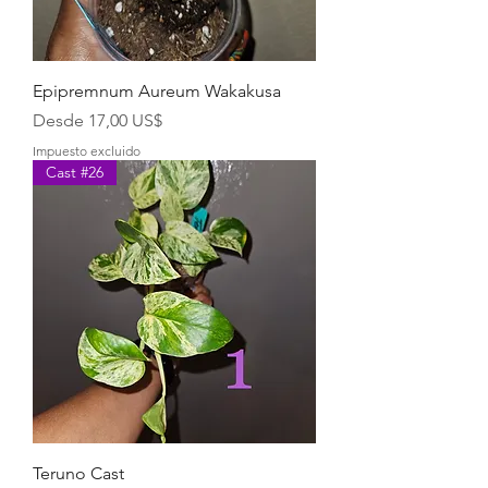
Epipremnum Aureum Wakakusa
Precio de oferta
Desde
17,00 US$
Impuesto excluido
Cast #26
Teruno Cast