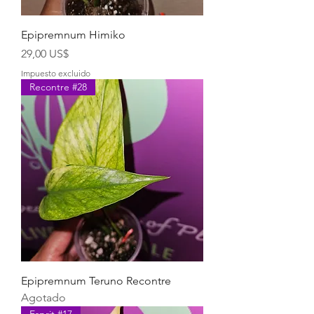
Epipremnum Himiko
Precio
29,00 US$
Impuesto excluido
Recontre #28
Epipremnum Teruno Recontre
Agotado