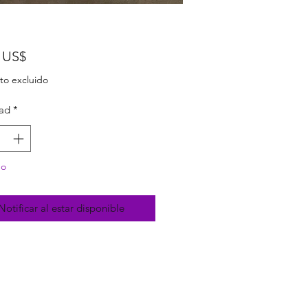
Precio
 US$
to excluido
ad
*
do
Notificar al estar disponible