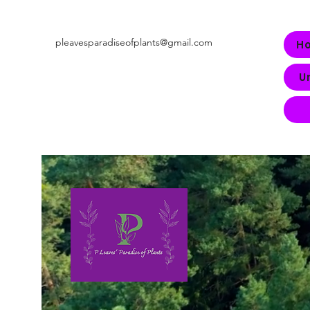
pleavesparadiseofplants@gmail.com
H
U