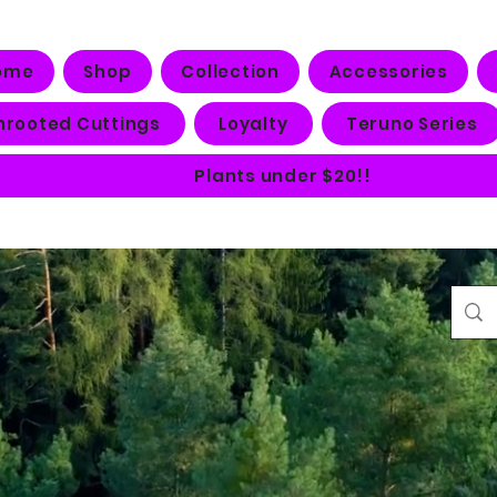
ome
Shop
Collection
Accessories
nrooted Cuttings
Loyalty
Teruno Series
Plants under $20!!