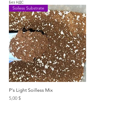
Без НДС
Soiless Substrate
P's Light Soilless Mix
Цена
5,00 $
Без НДС
Soilless Mix