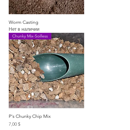
Worm Casting
Нет в наличии
Chunky Mix-Soilless
P's Chunky Chip Mix
Цена
7,00 $