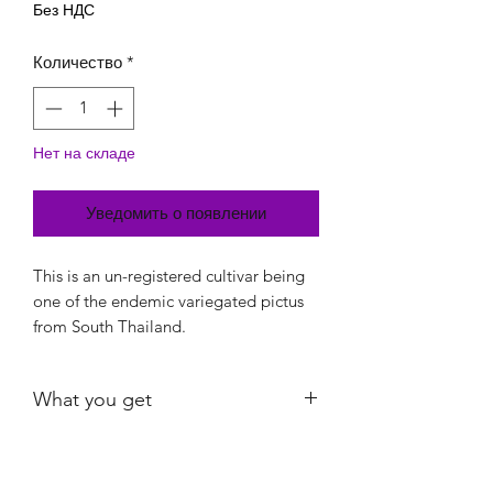
Без НДС
Количество
*
Нет на складе
Уведомить о появлении
This is an un-registered cultivar being
one of the endemic variegated pictus
from South Thailand.
What you get
Exact plant shown