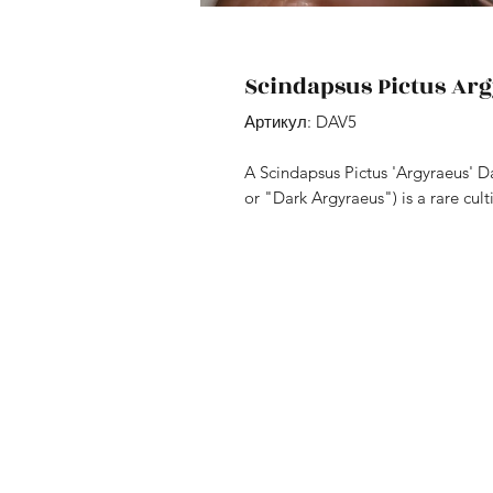
Scindapsus Pictus Ar
Артикул: DAV5
A Scindapsus Pictus 'Argyraeus' D
or "Dark Argyraeus") is a rare cul