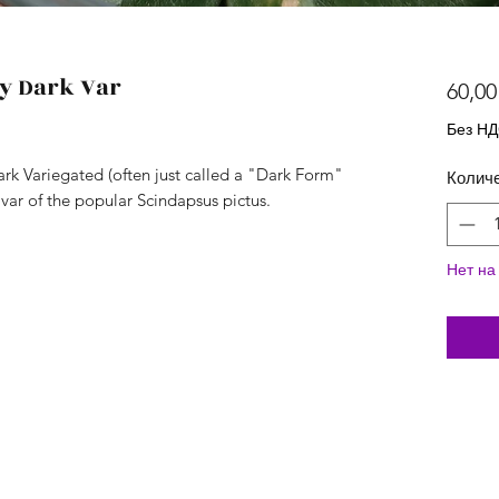
gy Dark Var
60,00
Без Н
ark Variegated (often just called a "Dark Form"
Колич
tivar of the popular Scindapsus pictus.
Нет на