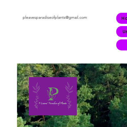
pleavesparadiseofplants@gmail.com
H
U