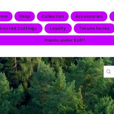
ome
Shop
Collection
Accessories
nrooted Cuttings
Loyalty
Teruno Series
Plants under $20!!