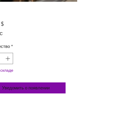
Цена
 $
ДС
ество
*
 складе
Уведомить о появлении