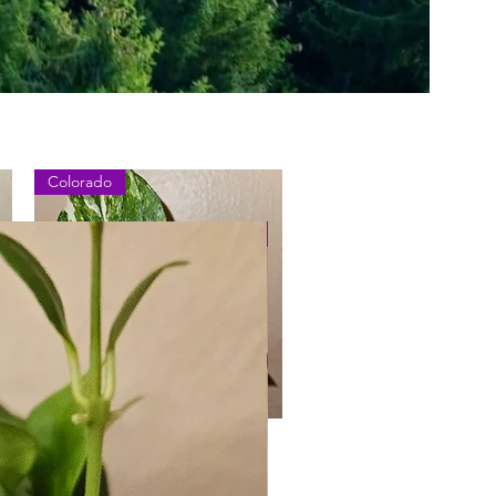
Colorado
Princess
Schnellansicht
Epipremnum Aureum
Colorado Constellation