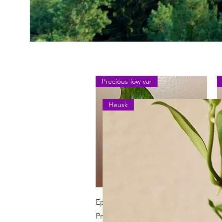
Precious-low var
Heusk
Schnellansicht
Epipremnum Aureum Teruno
E
Precious
P