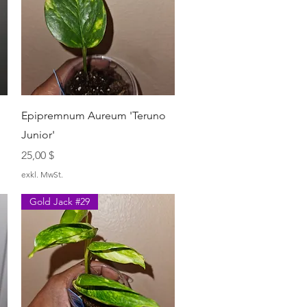
Schnellansicht
Epipremnum Aureum 'Teruno
Junior'
Preis
25,00 $
exkl. MwSt.
Gold Jack #29