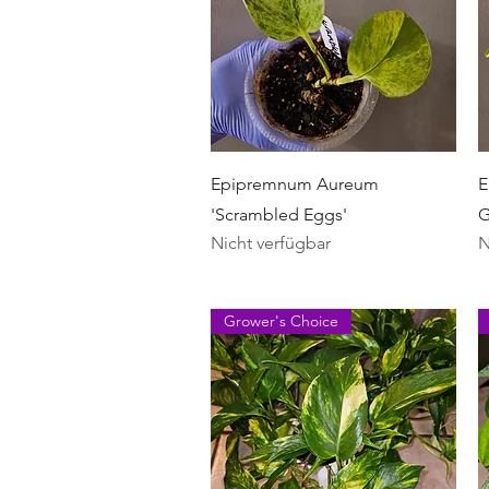
Schnellansicht
Epipremnum Aureum
E
'Scrambled Eggs'
G
Nicht verfügbar
N
Grower's Choice