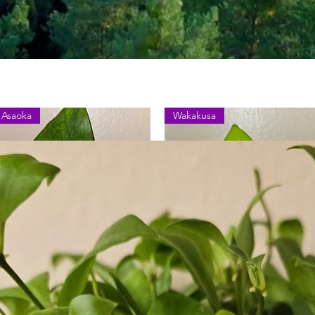
Asaoka
Wakakusa
Schnellansicht
Schnellansicht
pipremnum Aureum Asaoka
Epipremnum Aureum
erfect Green
Wakakusa