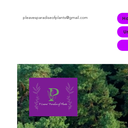
pleavesparadiseofplants@gmail.com
H
U