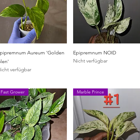
Schnellansicht
Schnellansicht
pipremnum Aureum 'Golden
Epipremnum NOID
Nicht verfügbar
len'
icht verfügbar
Fast Grower
Marble Prince