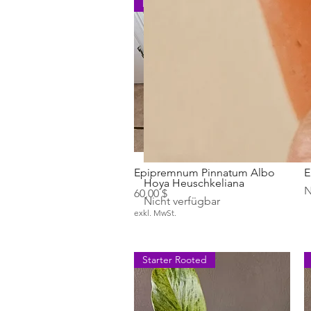
Pinnatum Albo
Schnellansicht
Epipremnum Pinnatum Albo
E
Hoya Heuschkeliana
N
Preis
60,00 $
Nicht verfügbar
exkl. MwSt.
Starter Rooted