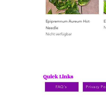
Schnellansicht
Epipremnum Aureum Hot
E
N
Needle
Nicht verfügbar
Quick Links
FAQ's
Privacy Po