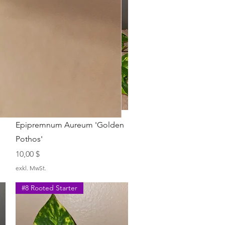
Ivy
Schnellansicht
Epipremnum Aureum 'Golden
Hoya Krimson Princess
Pothos'
Nicht verfügbar
Preis
10,00 $
exkl. MwSt.
#8 Rooted Starter