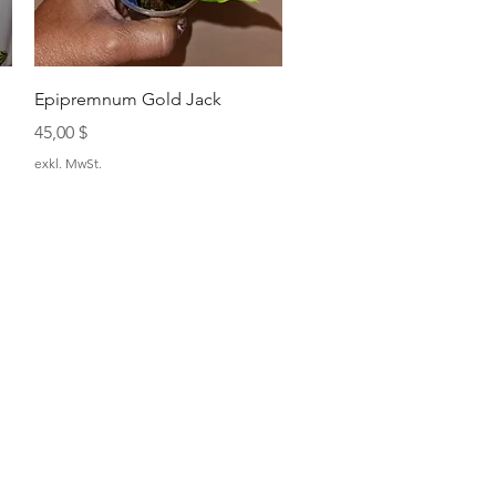
Schnellansicht
Epipremnum Gold Jack
Preis
45,00 $
exkl. MwSt.