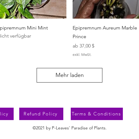
Schnellansicht
Schnellansicht
pipremnum Mini Mint
Epipremnum Aureum Marble
icht verfügbar
Prince
Sale-Preis
ab
37,00 $
exkl. MwSt.
Mehr laden
licy
Refund Policy
Terms & Conditions
©2021 by P-Leaves' Paradise of Plants.